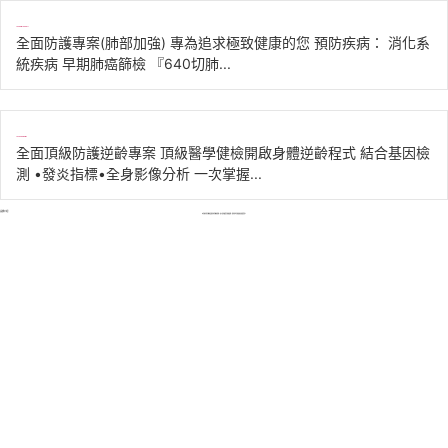
全面防護專案(肺部加強)L
全面防護專案(肺部加強) 專為追求極致健康的您 預防疾病： 消化系
統疾病 早期肺癌篩檢 『640切肺...
全面頂級防護逆齡專案L
全面頂級防護逆齡專案 頂級醫學健檢開啟身體逆齡程式 結合基因檢
測 •發炎指標•全身影像分析 一次掌握...
設備介紹
本院擁有新型醫療設備與專業醫療團隊，致力提供優質的健檢服務，隨時替您的健康做好風險管理。