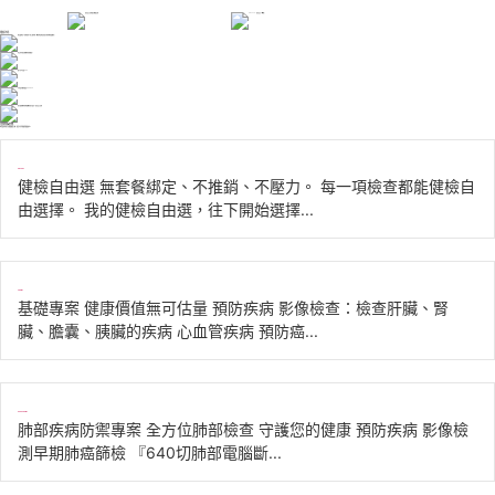
痰怎麼來的？
最新消息
有沒有有效的胰臟癌預防檢查？
健忘是老化還是失智？記憶力下降警訊一次看懂
不吃油也會膽結石？醫師解析膽結石形成原因
為什麼胰臟癌新藥讓醫師起立鼓掌？
自費健檢套餐
本院提供多樣化的健康檢查方案，適合不同年齡層和健康需求。
健檢自由選L
健檢自由選 無套餐綁定、不推銷、不壓力。 每一項檢查都能健檢自
由選擇。 我的健檢自由選，往下開始選擇...
基礎專案L
基礎專案 健康價值無可估量 預防疾病 影像檢查：檢查肝臟、腎
臟、膽囊、胰臟的疾病 心血管疾病 預防癌...
肺部疾病防禦專案L
肺部疾病防禦專案 全方位肺部檢查 守護您的健康 預防疾病 影像檢
測早期肺癌篩檢 『640切肺部電腦斷...